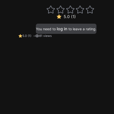
5.0 (1)
log in
You need to
to leave a rating.
5.0
(
1
)
81 views