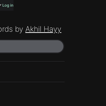
s or songs
Log in
ords by
Akhil Hayy
t
n
y
wall