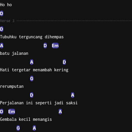
Ho ho
Sweet
D
Home
Verse 3
Alaba
D
Lynyrd
Tubuhku terguncang dihempas
Skynyr
A
D
Em
Driver
batu jalanan
Licens
A
D
Olivia
Rodrigo
Hati tergetar menambah kering
G
All Of
Me
rerumputan
John
D
A
Legend
Perjalanan ini seperti jadi saksi
D
Em
A
Gembala kecil menangis
G
A