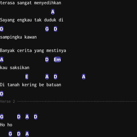
terasa sangat menyedihkan
A
Knocki
On
Sayang engkau tak duduk di
Heaven
D
G
D
Door
sampingku kawan
Bob Dyl
Banyak cerita yang mestinya
Let It
A
D
Em
Be
The
kau saksikan
Beatles
E
A
D
A
Di tanah kering be batuan
I'm
Yours
D
Jason
Verse 2
Mraz
G
D
A
D
Ella
Ho ho
Junior
H
G
D
A