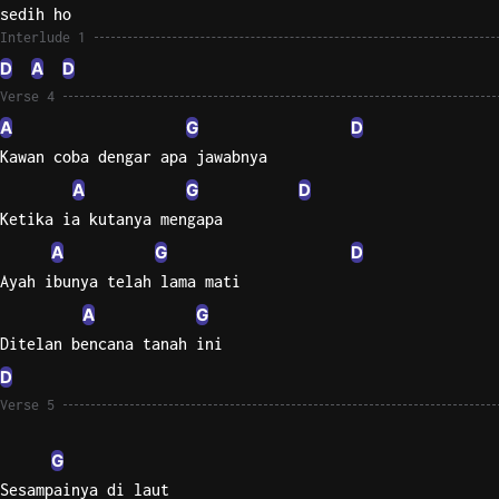
sedih ho
Interlude 1
D
A
D
Verse 4
A
G
D
Kawan coba dengar apa jawabnya
A
G
D
Ketika ia kutanya mengapa
A
G
D
Ayah ibunya telah lama mati
A
G
Ditelan bencana tanah ini
D
Verse 5
G
Sesampainya di laut