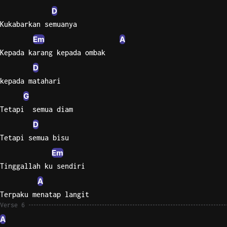
D
Kukabarkan semuanya
Em
A
Kepada karang kepada ombak
D
kepada matahari
G
Tetapi  semua diam
D
Tetapi semua bisu
Em
Tinggallah ku sendiri
A
Terpaku menatap langit
Verse 6
A