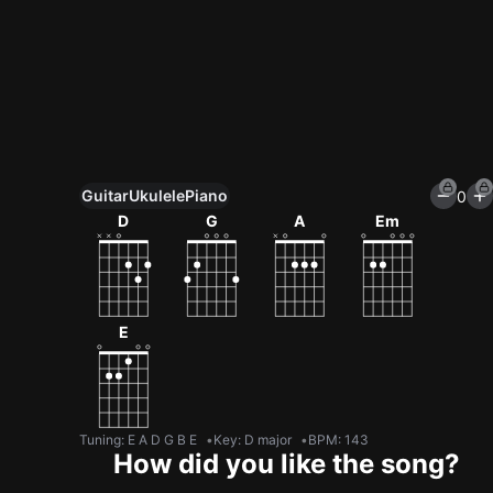
Guitar
Ukulele
Piano
0
Unlock All Tools
D
G
A
Em
100+ tunings, chord games & metronome
Get now
E
Tuning
:
E A D G B E
Key
:
D major
BPM
:
143
How did you like the song?