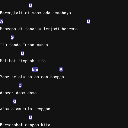
D
Barangkali di sana ada jawabnya
A
D
Mengapa di tanahku terjadi bencana
G
Itu tanda Tuhan murka
D
Melihat tingkah kita
Em
A
Yang selalu salah dan bangga
D
dengan dosa-dosa
G
Atau alam mulai enggan
D
Bersahabat dengan kita