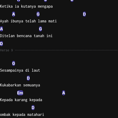
Ketika ia kutanya mengapa
A
G
D
Ayah ibunya telah lama mati
A
G
Ditelan bencana tanah ini
D
Verse 9
G
Sesampainya di laut
D
Kukabarkan semuanya
Em
A
Kepada karang kepada
D
ombak kepada matahari