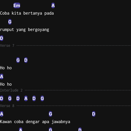
Em
A
Coba kita bertanya pada
G
rumput yang bergoyang
D
Verse 7
G
D
Ho ho
A
Ho ho
Interlude 2
D
G
D
A
D
G
Verse 8
A
G
D
Kawan coba dengar apa jawabnya
A
G
D