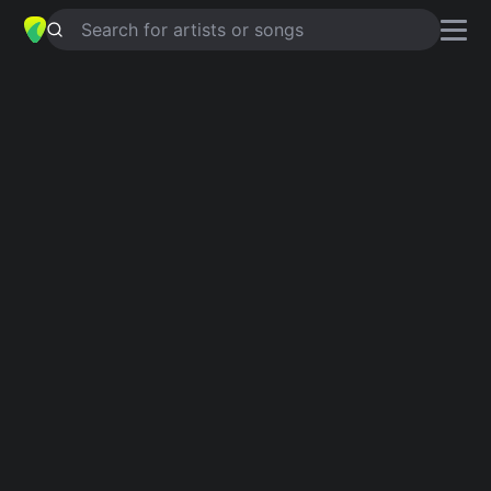
Search for artists or songs
EU PRECISO DE VOCÊ
chords by
Maria Bethânia
Simplified
D · Bm · Em · Asus4 · G …
Capo
:
Fret 3
Guitar
Ukulele
Piano
D
Bm
Em
Asus4
G
A
2
Verse 1
D
Bm
Hoje você é quem manda