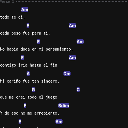
Verse 3
Am
todo te di,
E
Am
cada beso fue para ti,
E
Am
No habia duda en mi pensamiento,
E
Am
contigo iría hasta el fin
A
Dm
Mi cariño fue tan sincero,
G
C
que me crei todo el juego
F
Bdim
Y de eso no me arrepiento,
E
Am