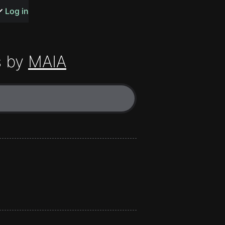
s or songs
Log in
 by
MAIA
t
n
y
wall