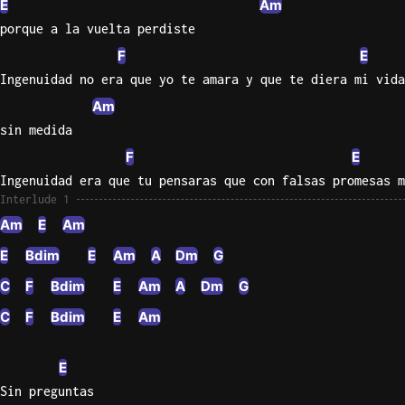
E
Am
porque a la vuelta perdiste
F
E
Ingenuidad no era que yo te amara y que te diera mi vida
Am
sin medida
F
E
Ingenuidad era que tu pensaras que con falsas promesas m
Interlude 1
Am
E
Am
E
Bdim
E
Am
A
Dm
G
C
F
Bdim
E
Am
A
Dm
G
C
F
Bdim
E
Am
E
Sin preguntas