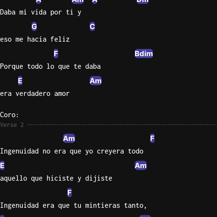
Daba mi vida por ti y
Sweet
G
C
Home
Alaba
eso me hacia feliz
Lynyrd
F
Bdim
Skynyr
Porque todo lo que te daba
Driver
E
Am
Licens
era verdadero amor
Olivia
Rodrigo
Coro:
Verse 2
All Of
Am
F
Me
Ingenuidad no era que yo creyera todo
John
Legend
E
Am
aquello que hiciste y dijiste
F
Ingenuidad era que tu mintieras tanto,