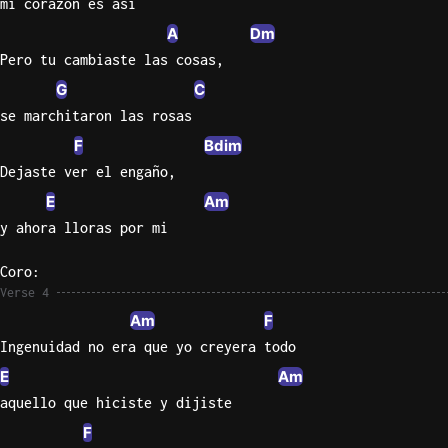
mi corazón es asi
A
Dm
Pero tu cambiaste las cosas,
G
C
se marchitaron las rosas
F
Bdim
Dejaste ver el engaño,
E
Am
y ahora lloras por mi
Coro:
Verse 4
Am
F
Ingenuidad no era que yo creyera todo
E
Am
aquello que hiciste y dijiste
F