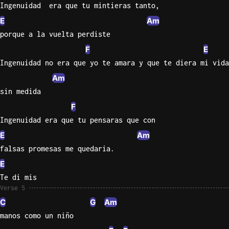
Ingenuidad  era que tu mintieras tanto,
E
Am
porque a la vuelta perdiste
F
E
Ingenuidad no era que yo te amara y que te diera mi vida
Am
sin medida
F
Ingenuidad era que tu pensaras que con
E
Am
falsas promesas me quedaria.
E
Te di mis
Verse 5
C
G
Am
manos como un niño