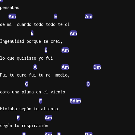
pensabas
Knocki
Am
E
Am
On
de mi  cuando todo todo te di
Heaven
E
Am
Door
Bob Dyl
Ingenuidad porque te crei,
E
Am
Let It
lo que quisiste yo fui
Be
The
A
Am
Dm
Beatles
Fui tu cura fui tu re  medio,
G
C
I'm
Yours
como una pluma en el viento
Jason
F
Bdim
Mraz
Flotaba según tu aliento,
E
Am
Ella
Junior
según tu respiración
H
A
Am
A
Dm