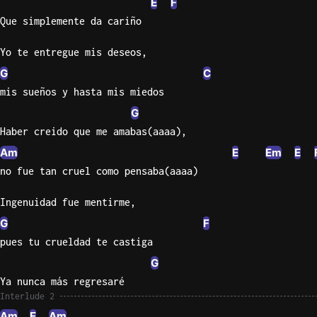
E
F
Que simplemente da cariño
Yo te entregue mis deseos,
G
C
mis sueños y hasta mis miedos
G
Haber creido que me amabas(aaaa),
Am
E
Em
E
no fue tan cruel como pensaba(aaaa)
Ingenuidad fue mentirme,
G
F
pues tu crueldad te castiga
G
Ya nunca más regresaré
Interlude 2
Am
E
Am