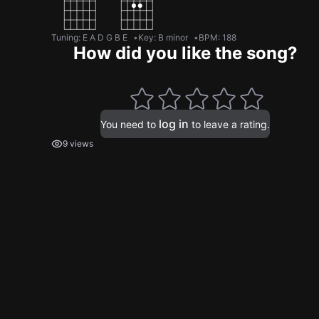
Tuning
:
E A D G B E
Key
:
B minor
BPM
:
188
How did you like the song?
log in
You need to
to leave a rating.
9 views